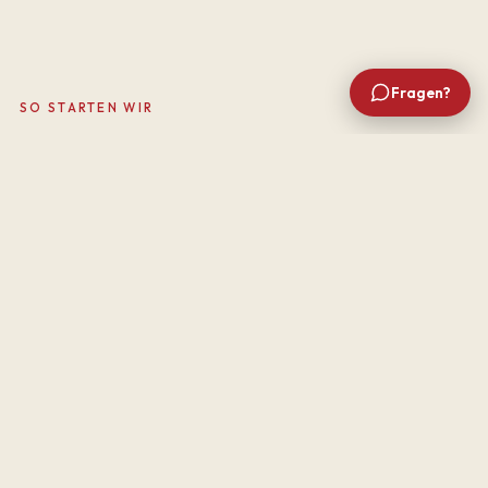
Fragen?
SO STARTEN WIR
In drei Schritten
zu Sage 100
1
Auswahl & Beratung
Kostenloses Erstgespräch: Wir schauen uns Ihre
Abläufe an, klären den Modulbedarf und prüfen ehrlich,