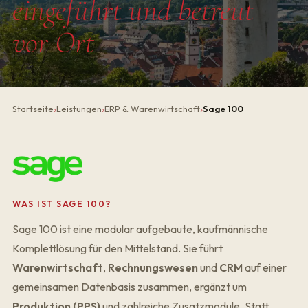
eingeführt und betreut
vor Ort
Startseite
Leistungen
ERP & Warenwirtschaft
Sage 100
WAS IST SAGE 100?
Sage 100 ist eine modular aufgebaute, kaufmännische
Komplettlösung für den Mittelstand. Sie führt
Warenwirtschaft
,
Rechnungswesen
und
CRM
auf einer
gemeinsamen Datenbasis zusammen, ergänzt um
Produktion (PPS)
und zahlreiche Zusatzmodule. Statt