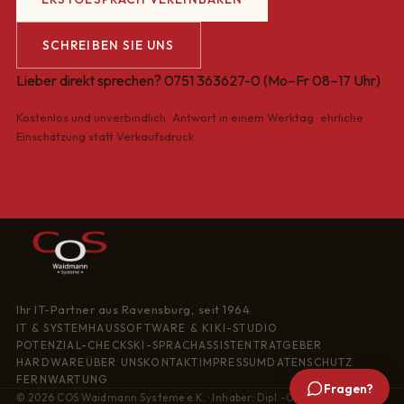
SCHREIBEN SIE UNS
Lieber direkt sprechen?
0751 363627-0
(Mo–Fr 08–17 Uhr)
Kostenlos und unverbindlich · Antwort in einem Werktag · ehrliche
Einschätzung statt Verkaufsdruck
Ihr IT-Partner aus Ravensburg, seit 1964.
IT & SYSTEMHAUS
SOFTWARE & KI
KI-STUDIO
POTENZIAL-CHECKS
KI-SPRACHASSISTENT
RATGEBER
HARDWARE
ÜBER UNS
KONTAKT
IMPRESSUM
DATENSCHUTZ
FERNWARTUNG
Fragen?
© 2026 COS Waidmann Systeme e.K. · Inhaber: Dipl.-Oec. Markus