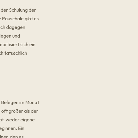
 der Schulung der
 Pauschale gibt es
sich dagegen
blegen und
ortisiert sich ein
h tatsächlich
en Belegen im Monat
oft größer als der
hat, weder eigene
eginnen. Ein
dner, den es