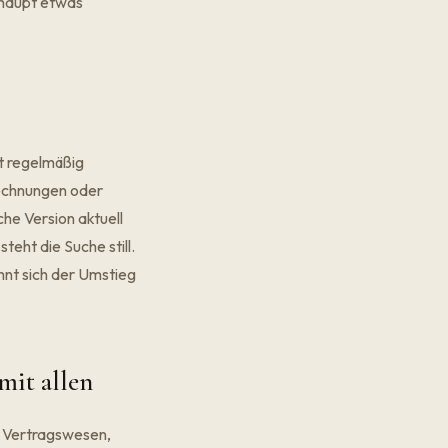
rhaupt etwas
t regelmäßig
Rechnungen oder
che Version aktuell
teht die Suche still.
hnt sich der Umstieg
mit allen
, Vertragswesen,