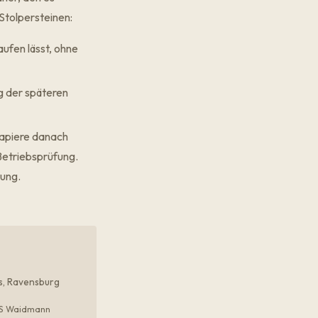
 Stolpersteinen:
ufen lässt, ohne
g der späteren
Papiere danach
Betriebsprüfung.
rung
.
us, Ravensburg
COS Waidmann