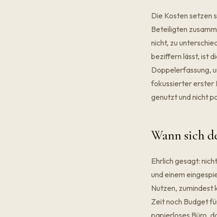
Die Kosten setzen s
Beteiligten zusamme
nicht, zu unterschi
beziffern lässt, ist
Doppelerfassung, und
fokussierter erster 
genutzt und nicht pa
Wann sich d
Ehrlich gesagt: nic
und einem eingespie
Nutzen, zumindest k
Zeit noch Budget für
papierloses Büro, d