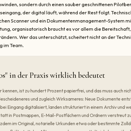
winden, sondern durch einen sauber geschnittenen Pilotber
ingang, der digital läuft, während der Rest folgt. Technisc
lichen Scanner und ein Dokumentenmanagement-System mi
ung, organisatorisch braucht es vor allem die Bereitschaf
ändern. Wer das unterschätzt, scheitert nicht an der Techn
g im Team.
os" in der Praxis wirklich bedeutet
r kennen, ist zu hundert Prozent papierfrei, und das muss auch nicht
Bescheideneres und zugleich Wirksameres: Neue Dokumente entst
ei Eingang digitalisiert, landen strukturiert in einem Archiv und 
statt in Postmappen, E-Mail-Postfächern und Ordnern verstreut zu
tzdem im Original, notarielle Urkunden etwa oder bestimmte Zoll