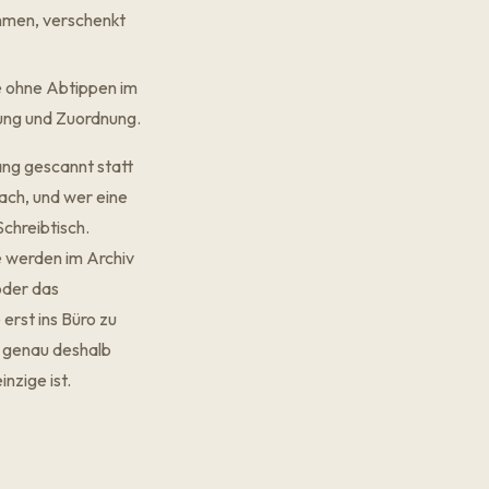
ehmen, verschenkt
e ohne Abtippen im
ung und Zuordnung.
ang gescannt statt
ach, und wer eine
chreibtisch.
e werden im Archiv
oder das
erst ins Büro zu
d genau deshalb
nzige ist.