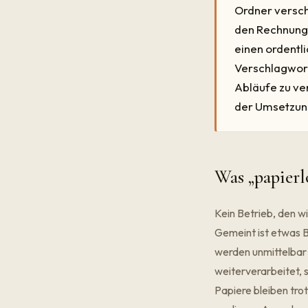
Ordner versch
den Rechnungse
einen ordent
Verschlagwort
Abläufe zu ver
der Umsetzun
Was „papierl
Kein Betrieb, den wi
Gemeint ist etwas 
werden unmittelbar b
weiterverarbeitet, 
Papiere bleiben tro