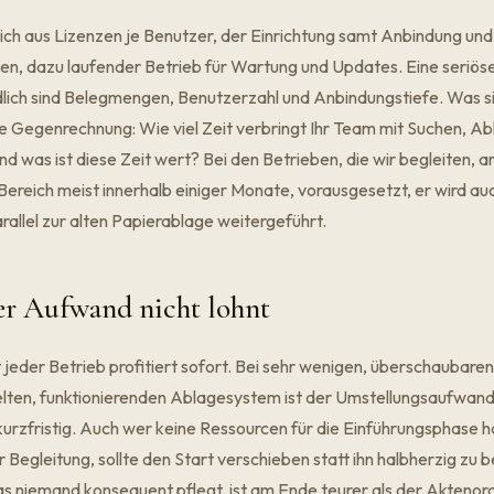
ich aus Lizenzen je Benutzer, der Einrichtung samt Anbindung und
n, dazu laufender Betrieb für Wartung und Updates. Eine seriöse
edlich sind Belegmengen, Benutzerzahl und Anbindungstiefe. Was 
 die Gegenrechnung: Wie viel Zeit verbringt Ihr Team mit Suchen, A
 was ist diese Zeit wert? Bei den Betrieben, die wir begleiten, am
Bereich meist innerhalb einiger Monate, vorausgesetzt, er wird auc
rallel zur alten Papierablage weitergeführt.
er Aufwand nicht lohnt
ht jeder Betrieb profitiert sofort. Bei sehr wenigen, überschaubar
lten, funktionierenden Ablagesystem ist der Umstellungsaufwand 
urzfristig. Auch wer keine Ressourcen für die Einführungsphase 
 Begleitung, sollte den Start verschieben statt ihn halbherzig zu b
as niemand konsequent pflegt, ist am Ende teurer als der Aktenor