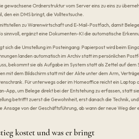
 Die gewachsene Ordnerstruktur vom Server eins zu eins zu übern
l, den ein DMS bringt, die Volltextsuche.
nittstellen zu Warenwirtschaft und E-Mail-Postfach, damit Beleg
o sinnvoll, ergänzt eine
Dokumenten-KI
die automatische Erkenn
gt sich die Umstellung im Posteingang: Papierpost wird beim Eing
chnungen landen automatisch im Archiv statt im persönlichen Postf
uss, bekommt sie als Aufgabe im System statt als Zettel auf dem S
n mit dem Bildschirm statt mit der Akte unter dem Arm, Verträg
tenschrank. Für unterwegs oder im Homeoffice reicht ein Laptop 
n-App, um Belege direkt bei der Entstehung zu erfassen, statt sie 
llung betrifft zuerst die Gewohnheit, erst danach die Technik, un
are Ansage von der Geschäftsführung, ab wann der neue Weg der ei
ieg kostet und was er bringt