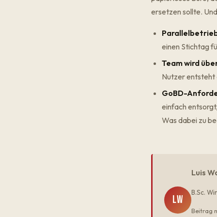
ersetzen sollte. Und
Parallelbetri
einen Stichtag f
Team wird übe
Nutzer entsteht 
GoBD-Anforder
einfach entsorgt
Was dabei zu bea
Luis W
B.Sc. Wi
LW
Beitrag 