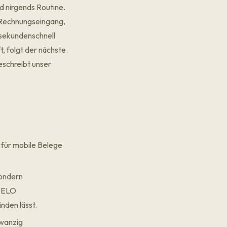
d nirgends Routine.
r Rechnungseingang,
 sekundenschnell
t, folgt der nächste.
eschreibt unser
 für mobile Belege
ondern
f
ELO
nden lässt.
zwanzig