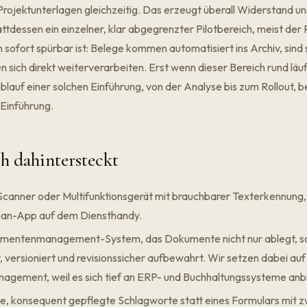
rojektunterlagen gleichzeitig. Das erzeugt überall Widerstand un
attdessen ein einzelner, klar abgegrenzter Pilotbereich, meist de
n sofort spürbar ist: Belege kommen automatisiert ins Archiv, sind
n sich direkt weiterverarbeiten. Erst wenn dieser Bereich rund läuf
blauf einer solchen Einführung, von der Analyse bis zum Rollout, b
Einführung
.
h dahintersteckt
Scanner oder Multifunktionsgerät mit brauchbarer Texterkennung,
 Scan-App auf dem Diensthandy.
mentenmanagement-System, das Dokumente nicht nur ablegt, s
 versioniert und revisionssicher aufbewahrt. Wir setzen dabei au
nagement
, weil es sich tief an ERP- und Buchhaltungssysteme anbi
, konsequent gepflegte Schlagworte statt eines Formulars mit 