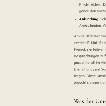
Pflichtfeldern.
genau den Vortei
Anbindung:
Sch
Archiv landen. W
Am deutlichsten zei
verteilt, E-Mail-Re
Freigabe erteilen m
Besprechungen laufe
gesucht statt im Ak
Diensthandy mit Sca
tragen. Diese Umste
braucht sie eine kl
Was der Umst