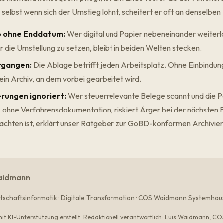
 selbst wenn sich der Umstieg lohnt, scheitert er oft an denselben
eb ohne Enddatum:
Wer digital und Papier nebeneinander weiterla
ür die Umstellung zu setzen, bleibt in beiden Welten stecken.
rgangen:
Die Ablage betrifft jeden Arbeitsplatz. Ohne Einbindun
ein Archiv, an dem vorbei gearbeitet wird.
ungen ignoriert:
Wer steuerrelevante Belege scannt und die 
, ohne Verfahrensdokumentation, riskiert Ärger bei der nächsten 
chten ist, erklärt unser Ratgeber zur
GoBD-konformen Archivie
aidmann
rtschaftsinformatik · Digitale Transformation · COS Waidmann Systemha
mit KI-Unterstützung erstellt. Redaktionell verantwortlich: Luis Waidmann, 