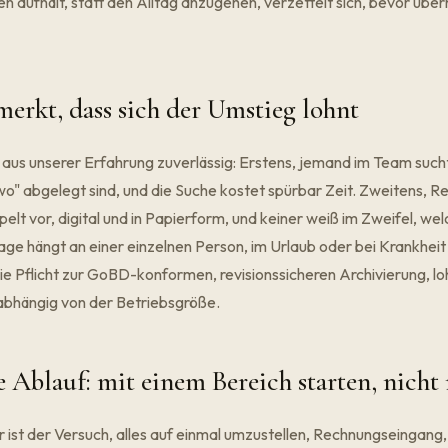
 aufhält, statt den Alltag anzugehen, verzettelt sich, bevor übe
rkt, dass sich der Umstieg lohnt
 aus unserer Erfahrung zuverlässig: Erstens, jemand im Team such
wo" abgelegt sind, und die Suche kostet spürbar Zeit. Zweitens, 
elt vor, digital und in Papierform, und keiner weiß im Zweifel, wel
blage hängt an einer einzelnen Person, im Urlaub oder bei Krankheit s
 Pflicht zur GoBD-konformen, revisionssicheren Archivierung, lo
abhängig von der Betriebsgröße.
 Ablauf: mit einem Bereich starten, nicht 
r ist der Versuch, alles auf einmal umzustellen, Rechnungseingang